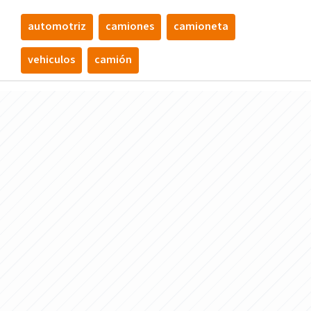
automotriz
camiones
camioneta
vehiculos
camión