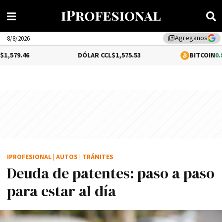
Agreganos
library_add
8/8/2026
DÓLAR CCL
$1,575.53
BITCOIN
0.8%
$64,786.
IPROFESIONAL
|
AUTOS
|
TRÁMITES
Deuda de patentes: paso a paso
para estar al día