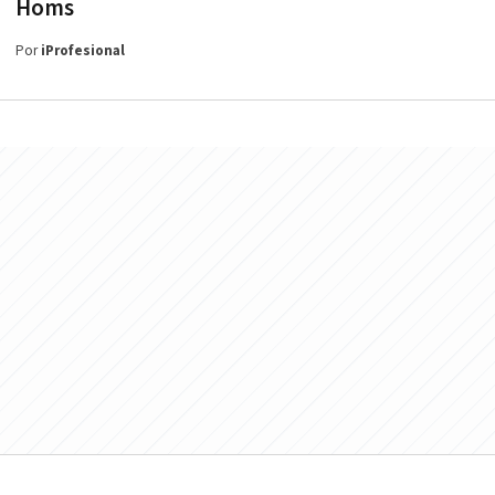
Homs
Por
iProfesional