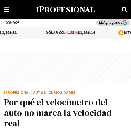
Agreganos
library_add
10/8/2026
DÓLAR CCL
-1.25%
$1,556.14
BITCOIN
0.01%
$
IPROFESIONAL
|
AUTOS
|
CURIOSIDADES
Por qué el velocímetro del
auto no marca la velocidad
real