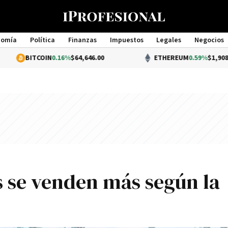
nomía
Política
Finanzas
Impuestos
Legales
Negocios
Management
COIN
0.16%
$64,646.00
ETHEREUM
0.59%
$1,908.88
 se venden más según la