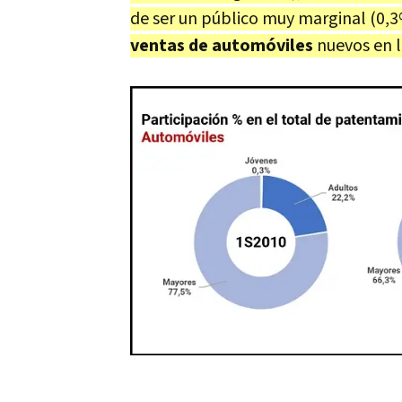
de ser un público muy marginal (0,3
ventas de automóviles
nuevos en l