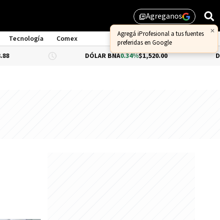
Agreganos
library_add
Tecnología
Comex
DÓLAR BNA
0.34%
$1,520.00
DÓLAR BLUE
$