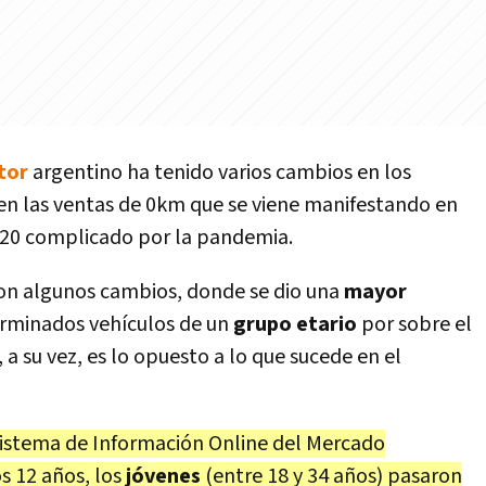
tor
argentino ha tenido varios cambios en los
en las ventas de 0km que se viene manifestando en
020 complicado por la pandemia.
ron algunos cambios, donde se dio una
mayor
rminados vehículos de un
grupo etario
por sobre el
 a su vez, es lo opuesto a lo que sucede en el
Sistema de Información Online del Mercado
s 12 años, los
jóvenes
(entre 18 y 34 años) pasaron