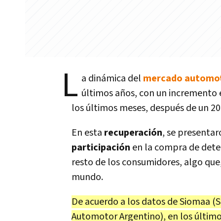
L
a dinámica del
mercado automo
últimos años, con un incremento 
los últimos meses, después de un 2
En esta
recuperación
, se presenta
participación
en la compra de dete
resto de los consumidores, algo que,
mundo.
De acuerdo a los datos de Siomaa (
Automotor Argentino), en los último