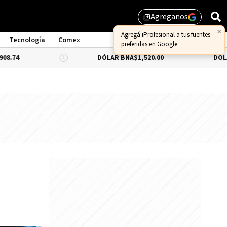
Agreganos
library_add
×
Agregá iProfesional a tus fuentes
Tecnología
Comex
preferidas en Google
DÓLAR BNA
$1,520.00
DÓLAR BLUE
-0.6