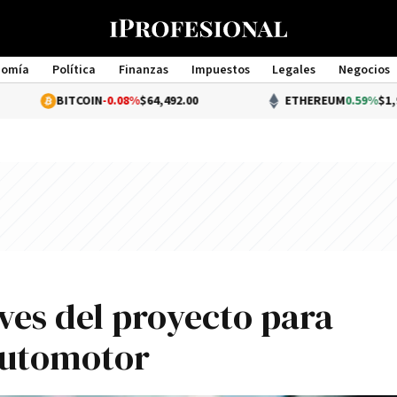
nomía
Política
Finanzas
Impuestos
Legales
Negocios
Management
TCOIN
-0.08%
$64,492.00
ETHEREUM
0.59%
$1,908.74
ves del proyecto para
 Automotor