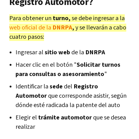
Registro Automotor?
Para obtener un
turno,
se debe ingresar a la
web oficial de la
DNRPA
,
y se llevarán a cabo
cuatro pasos:
Ingresar al
sitio web
de la
DNRPA
Hacer clic en el botón "
Solicitar turnos
para consultas o asesoramiento
"
Identificar la
sede
del
Registro
Automotor
que corresponde asistir, según
dónde esté radicada la patente del auto
Elegir el
trámite automotor
que se desea
realizar