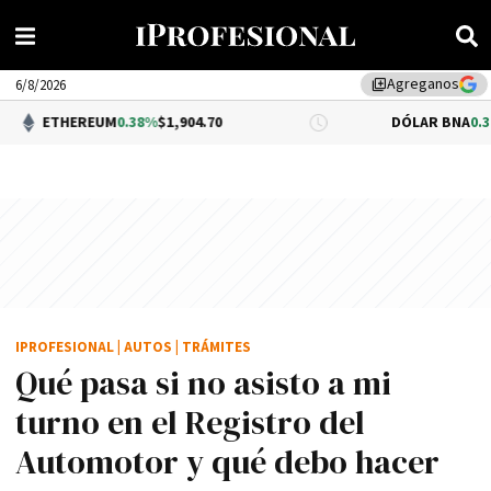
Agreganos
library_add
6/8/2026
EUM
0.38%
$1,904.70
DÓLAR BNA
0.34%
$1,520.00
IPROFESIONAL
|
AUTOS
|
TRÁMITES
Qué pasa si no asisto a mi
turno en el Registro del
Automotor y qué debo hacer