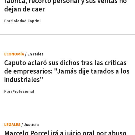
fábrica, recortó personal y sus ventas no
dejan de caer
Por
Soledad Caprini
ECONOMÍA
/ En redes
Caputo aclaró sus dichos tras las críticas
de empresarios: "Jamás dije tarados a los
industriales"
Por
iProfesional
LEGALES
/ Justicia
Marcelo Porcel irá a juicio oral por abuso