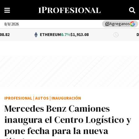
Agreganos
library_add
8/8/2026
ETHEREUM
0.7%
$1,913.08
DÓLAR BNA
IPROFESIONAL
|
AUTOS
|
INAUGURACIÓN
Mercedes Benz Camiones
inaugura el Centro Logístico y
pone fecha para la nueva