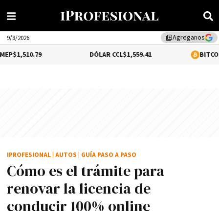
Agreganos
library_add
9/8/2026
.79
DÓLAR CCL
$1,559.41
BITCOIN
0.18%
$64
IPROFESIONAL
|
AUTOS
|
GUÍA PASO A PASO
Cómo es el trámite para
renovar la licencia de
conducir 100% online