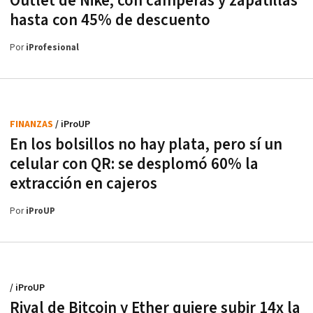
Outlet de Nike, con camperas y zapatillas
hasta con 45% de descuento
Por
iProfesional
FINANZAS
/ iProUP
En los bolsillos no hay plata, pero sí un
celular con QR: se desplomó 60% la
extracción en cajeros
Por
iProUP
/ iProUP
Rival de Bitcoin y Ether quiere subir 14x la