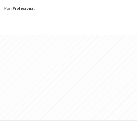
Por
iProfesional