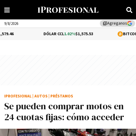
Agreganos
library_add
9/8/2026
DÓLAR CCL
1.02%
$1,575.53
BITCOIN
-0.13%
$64
IPROFESIONAL
|
AUTOS
|
PRÉSTAMOS
Se pueden comprar motos en
24 cuotas fijas: cómo acceder