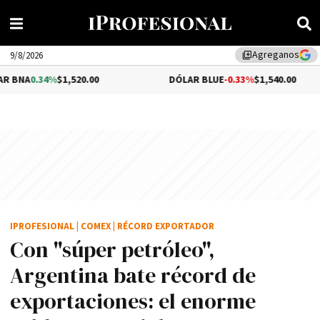
Agreganos
library_add
9/8/2026
%
$1,520.00
DÓLAR BLUE
-0.33%
$1,540.00
D
IPROFESIONAL
|
COMEX
|
RÉCORD EXPORTADOR
Con "súper petróleo",
Argentina bate récord de
exportaciones: el enorme