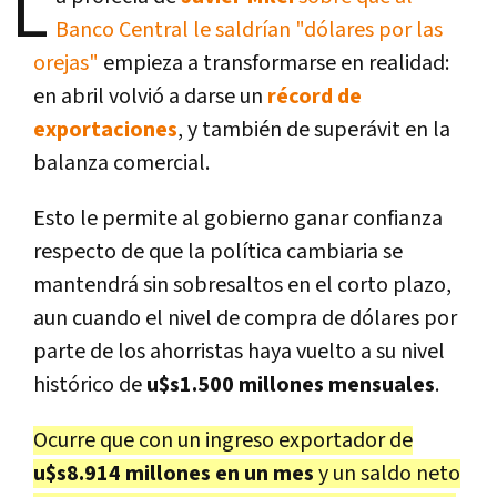
L
Banco Central le saldrían "dólares por las
orejas"
empieza a transformarse en realidad:
en abril volvió a darse un
récord de
exportaciones
, y también de superávit en la
balanza comercial.
Esto le permite al gobierno ganar confianza
respecto de que la política cambiaria se
mantendrá sin sobresaltos en el corto plazo,
aun cuando el nivel de compra de dólares por
parte de los ahorristas haya vuelto a su nivel
histórico de
u$s1.500 millones mensuales
.
Ocurre que con un ingreso exportador de
u$s8.914 millones en un mes
y un saldo neto