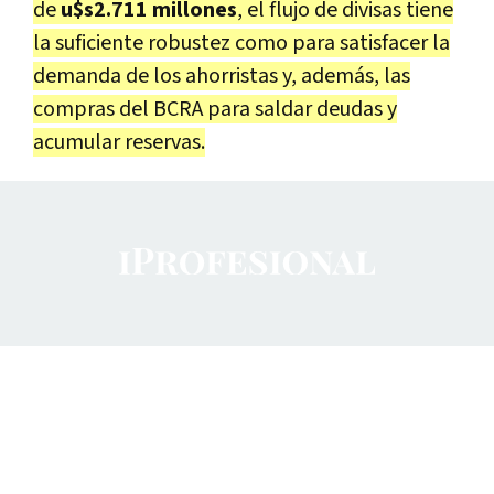
de
u$s2.711 millones
, el flujo de divisas tiene
la suficiente robustez como para satisfacer la
demanda de los ahorristas y, además, las
compras del BCRA para saldar deudas y
acumular reservas.