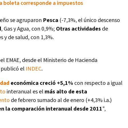
la boleta corresponde a impuestos
peño se agruparon
Pesca
(-7,3%, el único descenso
d
, Gas y Agua, con 0,9%;
Otras actividades
de
s y de salud, con 1,3%.
el EMAE, desde el Ministerio de Hacienda
 publicó el
INDEC
.
idad
económica creció +5,1%
con respecto a igual
nto
interanual es el
más alto de esta
ento
de febrero sumado al de enero (+4,3% i.a.)
 en la comparación interanual desde 2011
",