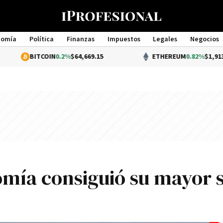
nomía
Política
Finanzas
Impuestos
Legales
Negocios
Management
TCOIN
0.2%
$64,669.15
ETHEREUM
0.82%
$1,913.26
omí­a consiguió su mayor 