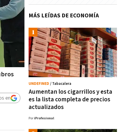
MÁS LEÍDAS DE ECONOMÍA
rubros
UNDEFINED
/ Tabacalera
Aumentan los cigarrillos y esta
os en
es la lista completa de precios
actualizados
Por
iProfesional