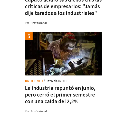
críticas de empresarios: "Jamás
dije tarados a los industriales"
Por
iProfesional
UNDEFINED
/ Dato de INDEC
La industria repuntó en junio,
pero cerró el primer semestre
con una caída del 2,2%
Por
iProfesional