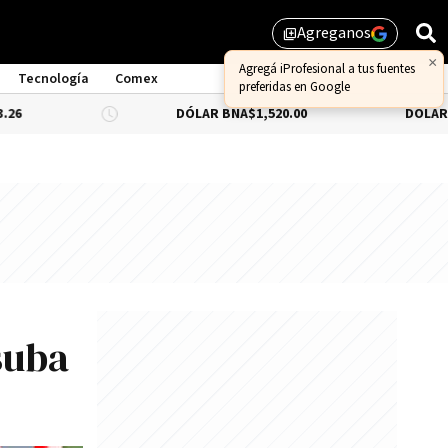
Agreganos
library_add
Tecnología
Comex
DÓLAR BNA
$1,520.00
DÓLAR BLUE
-0.66%
suba