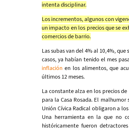
intenta disciplinar.
Los incrementos, algunos con vigenc
un impacto en los precios que se ex
comercios de barrio.
Las subas van del 4% al 10,4%, que 
casos, ya habían tenido el mes pasa
inflación
en los alimentos, que ac
últimos 12 meses.
La constante alza en los precios de
para la Casa Rosada. El malhumor soc
Unión Cívica Radical obligaron a los
Una herramienta en la que no con
históricamente fueron detractores