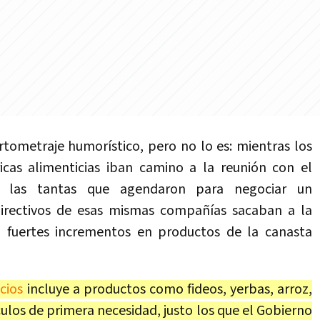
tometraje humorístico, pero no lo es: mientras los
ricas alimenticias iban camino a la reunión con el
e las tantas que agendaron para negociar un
directivos de esas mismas compañías sacaban a la
on fuertes incrementos en productos de la canasta
cios
incluye a productos como fideos, yerbas, arroz,
ículos de primera necesidad, justo los que el Gobierno