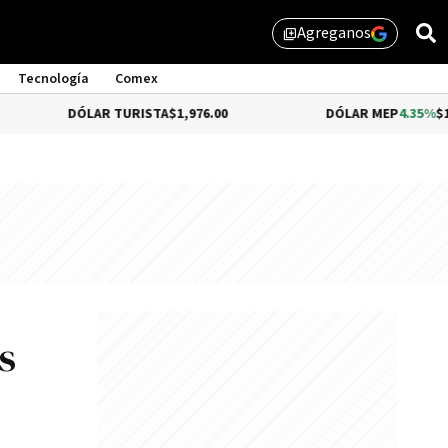
Agreganos
library_add
Tecnología
Comex
DÓLAR TURISTA
$1,976.00
DÓLAR MEP
4.35%
$1,579.46
s