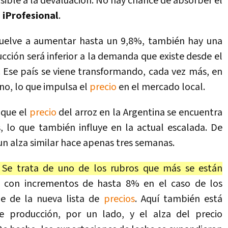
sible a la devaluación. No hay chance de absorber el
a
iProfesional
.
 vuelve a aumentar hasta un 9,8%, también hay una
ucción será inferior a la demanda que existe desde el
. Ese país se viene transformando, cada vez más, en
no, lo que impulsa el
precio
en el mercado local.
 que el
precio
del arroz en la Argentina se encuentra
, lo que también influye en la actual escalada. De
un alza similar hace apenas tres semanas.
. Se trata de uno de los rubros que más se están
n con incrementos de hasta 8% en el caso de los
pe de la nueva lista de
precios
. Aquí también está
de producción, por un lado, y el alza del precio