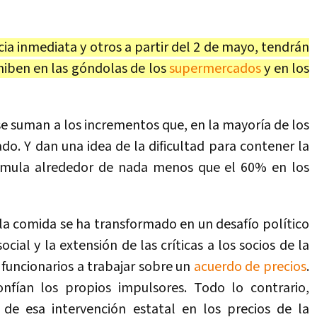
ia inmediata y otros a partir del 2 de mayo, tendrán
hiben en las góndolas de los
supermercados
y en los
se suman a los incrementos que, en la mayoría de los
do. Y dan una idea de la dificultad para contener la
umula alrededor de nada menos que el 60% en los
 la comida se ha transformado en un desafío político
ial y la extensión de las críticas a los socios de la
 funcionarios a trabajar sobre un
acuerdo de precios
.
fían los propios impulsores. Todo lo contrario,
 de esa intervención estatal en los precios de la