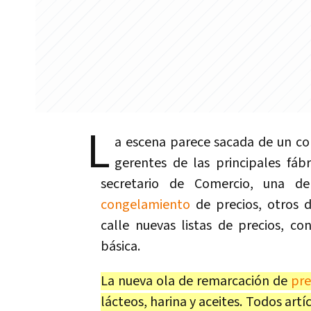
L
a escena parece sacada de un cor
gerentes de las principales fáb
secretario de Comercio, una d
congelamiento
de precios, otros 
calle nuevas listas de precios, c
básica.
La nueva ola de remarcación de
pre
lácteos, harina y aceites. Todos art