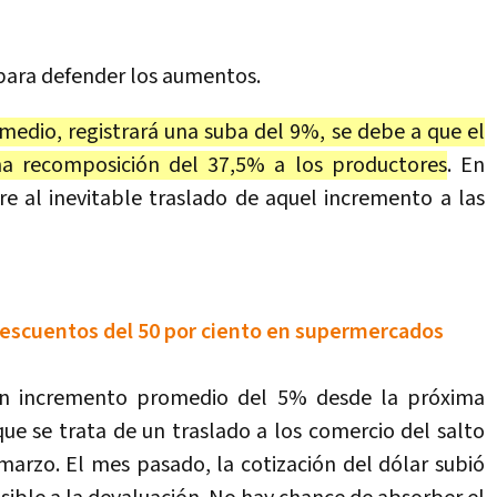
para defender los aumentos.
omedio, registrará una suba del 9%, se debe a que el
a recomposición del 37,5% a los productores
. En
ere al inevitable traslado de aquel incremento a las
descuentos del 50 por ciento en supermercados
 un incremento promedio del 5% desde la próxima
ue se trata de un traslado a los comercio del salto
marzo. El mes pasado, la cotización del dólar subió