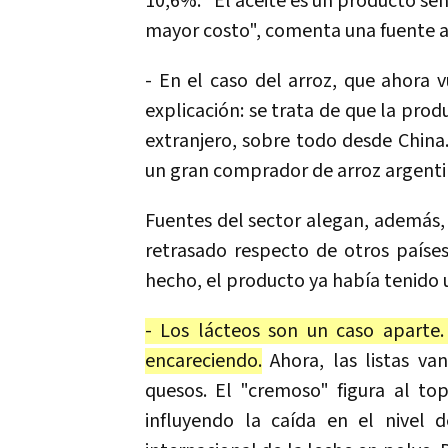
10,6%. "El aceite es un producto sen
mayor costo", comenta una fuente 
- En el caso del arroz, que ahora
explicación: se trata de que la prod
extranjero, sobre todo desde China
un gran comprador de arroz argenti
Fuentes del sector alegan, además,
retrasado respecto de otros países
hecho, el producto ya había tenido 
- Los lácteos son un caso aparte
encareciendo.
Ahora, las listas va
quesos. El "cremoso" figura al to
influyendo la caída en el nivel 