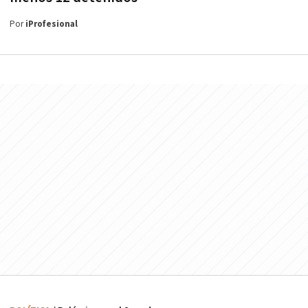
Por
iProfesional