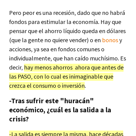
Pero peor es una recesión, dado que no habrá
fondos para estimular la economía. Hay que
pensar que el ahorro líquido queda en dólares
(que la gente no quiere vender) o en
bonos
y
acciones, ya sea en fondos comunes o
individualmente, que han caído muchísimo. Es
decir,
hay menos ahorros ahora que antes de
las PASO, con lo cual es inimaginable que
crezca el consumo o inversión
.
-Tras sufrir este "huracán"
económico, ¿cuál es la salida a la
crisis?
-La salida es siempre la misma, hace décadas