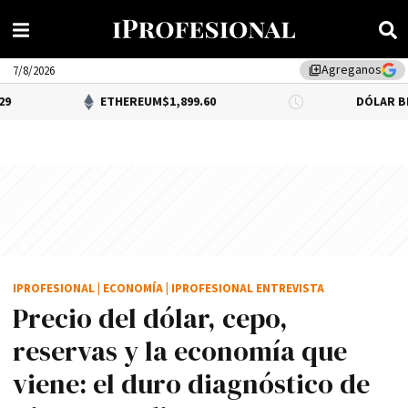
Agreganos
library_add
7/8/2026
ETHEREUM
$1,899.60
DÓLAR BNA
$1,520.00
IPROFESIONAL
|
ECONOMÍA
|
IPROFESIONAL ENTREVISTA
Precio del dólar, cepo,
reservas y la economía que
viene: el duro diagnóstico de