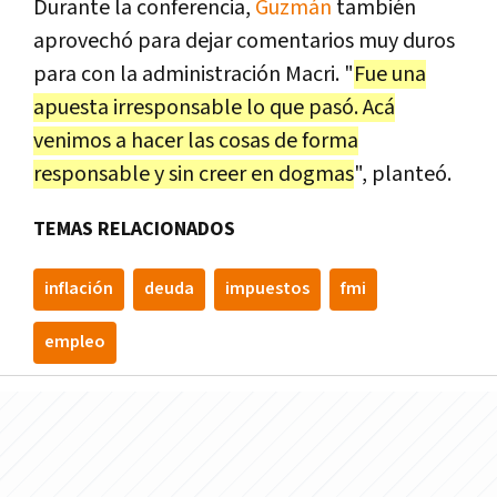
Durante la conferencia,
Guzmán
también
aprovechó para dejar comentarios muy duros
para con la administración Macri. "
Fue una
apuesta irresponsable lo que pasó. Acá
venimos a hacer las cosas de forma
responsable y sin creer en dogmas
", planteó.
TEMAS RELACIONADOS
inflación
deuda
impuestos
fmi
empleo