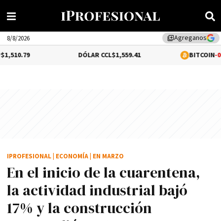
Agreganos
library_add
8/8/2026
DÓLAR CCL
$1,559.41
BITCOIN
-0.44%
$64,258
IPROFESIONAL
|
ECONOMÍA
|
EN MARZO
En el inicio de la cuarentena,
la actividad industrial bajó
17% y la construcción