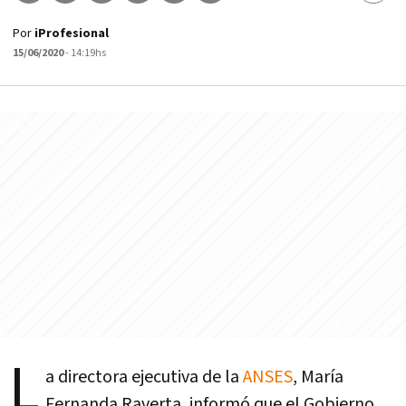
Por
iProfesional
15/06/2020
- 14:19hs
L
a directora ejecutiva de la
ANSES
, María
Fernanda Raverta, informó que el Gobierno