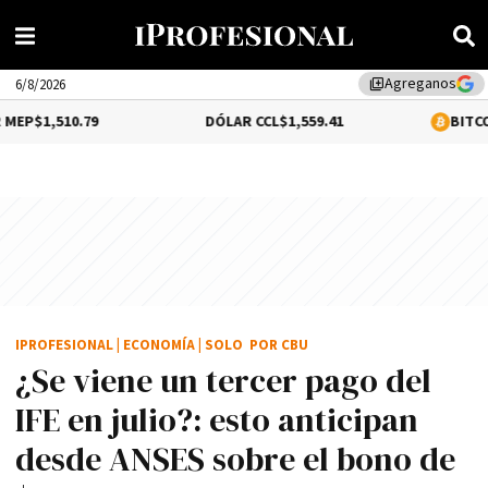
Agreganos
library_add
6/8/2026
9
DÓLAR CCL
$1,559.41
BITCOIN
0.16%
$64,
IPROFESIONAL
|
ECONOMÍA
|
SOLO POR CBU
¿Se viene un tercer pago del
IFE en julio?: esto anticipan
desde ANSES sobre el bono de