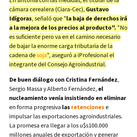
En sintonía con las medidas, el titular de la
cámara cerealera (Ciara-Cec),
Gustavo
Idígoras
, señaló que "
la baja de derechos irá
a la mejora de los precios al producto".
"No
es suficiente pero va en el camino necesario
de bajar la enorme carga tributaria de la
cadena de
soja
", aseguró a iProfesional el
integrante del Consejo Agroindustrial.
De
buen diálogo con Cristina Fernández
,
Sergio Massa y Alberto Fernández,
el
nucleamiento venía insistiendo en
eliminar
en forma progresiva
las
retenciones
e
impulsar las exportaciones agroindustriales.
La promesa era llegar a los u$s100.000
millones anuales de exportación y generar