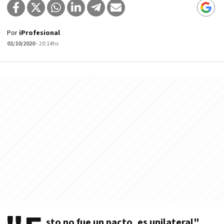
Por
iProfesional
01/10/2020
- 20:14hs
sto no fue un pacto, es unilateral"
.