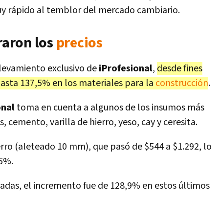
y rápido al temblor del mercado cambiario.
araron los
precios
elevamiento exclusivo de
iProfesional
,
desde fines
hasta 137,5% en los materiales para la
construcción
.
onal
toma en cuenta a algunos de los insumos más
s, cemento, varilla de hierro, yeso, cay y ceresita.
ierro (aleteado 10 mm), que pasó de $544 a $1.292, lo
,5%.
lgadas, el incremento fue de 128,9% en estos últimos