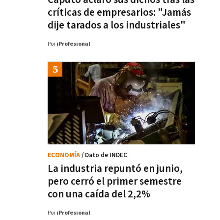
críticas de empresarios: "Jamás
dije tarados a los industriales"
Por
iProfesional
ECONOMÍA
/ Dato de INDEC
La industria repuntó en junio,
pero cerró el primer semestre
con una caída del 2,2%
Por
iProfesional