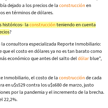
bía dejado a los precios de la
construcción
en
os en términos de dólares.
 históricos- la
construcción
teniendo en cuenta
ecios
?
la consultora especializada Reporte Inmobiliario:
de que el costo en dólares ya no es tan barato como
 más económico que antes del salto del
dólar
blue",
e Inmobiliario, el costo de la
construcción
de cada
a en u$s529 contra los u$s680 de marzo, justo
iones por la pandemia y el incremento de la brecha.
el 22,2%.