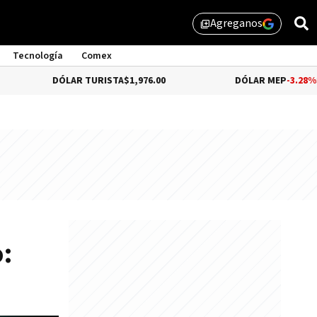
Agreganos
library_add
Tecnología
Comex
DÓLAR TURISTA
$1,976.00
DÓLAR MEP
-3.28%
$1,529.3
o: