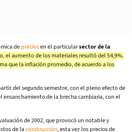
námica de
precios
en el particular
sector de la
ño, el aumento de los materiales resultó del 54,9%.
a que la inflación promedio, de acuerdo a los
 partir del segundo semestre, con el pleno efecto de
el ensanchamiento de la brecha cambiaria, con el
evaluación de 2002, que provocó un notable y
stos de la
construcción
, esta vez los precios de