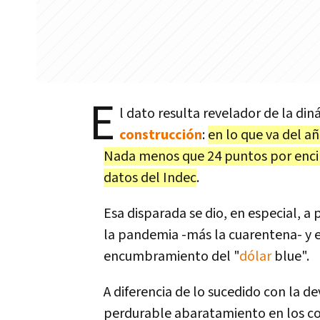
E
l dato resulta revelador de la di
construcción
:
en lo que va del a
Nada menos que 24 puntos por encim
datos del Indec
.
Esa disparada se dio, en especial, a
la pandemia -más la cuarentena- y 
encumbramiento del "
dólar
blue".
A diferencia de lo sucedido con la d
perdurable abaratamiento en los co