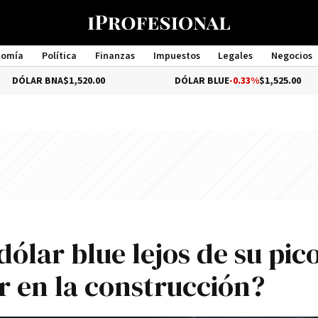
nomía
Política
Finanzas
Impuestos
Legales
Negocios
Management
R BNA
$1,520.00
DÓLAR BLUE
-0.33%
$1,525.00
ólar blue lejos de su pic
r en la construcción?