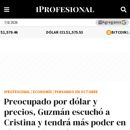
Agreganos
library_add
7/8/2026
DÓLAR CCL
$1,575.53
BITCOIN
1.31%
$65,1
IPROFESIONAL
|
ECONOMÍA
|
PENSANDO EN OCTUBRE
Preocupado por dólar y
precios, Guzmán escuchó a
Cristina y tendrá más poder en