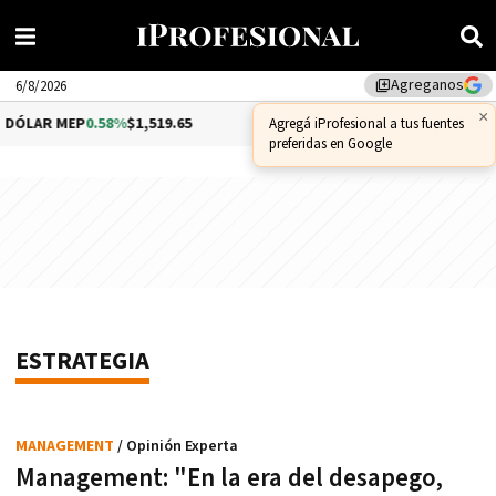
Agreganos
library_add
6/8/2026
×
DÓLAR MEP
0.58%
$1,519.65
DÓLAR CCL
1.06%
$1,576.19
Agregá iProfesional a tus fuentes
preferidas en Google
ESTRATEGIA
MANAGEMENT
/ Opinión Experta
Management: "En la era del desapego,