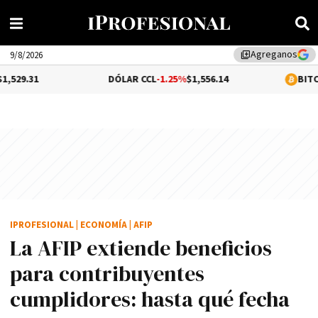
Agreganos
library_add
9/8/2026
DÓLAR CCL
-1.25%
$1,556.14
BITCOIN
0.06%
$64
IPROFESIONAL
|
ECONOMÍA
|
AFIP
La AFIP extiende beneficios
para contribuyentes
cumplidores: hasta qué fecha