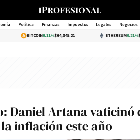
nomía
Política
Finanzas
Impuestos
Legales
Negocios
Management
BITCOIN
0.11%
$64,845.21
ETHEREUM
0.21%
$1,917.51
: Daniel Artana vaticinó 
la inflación este año