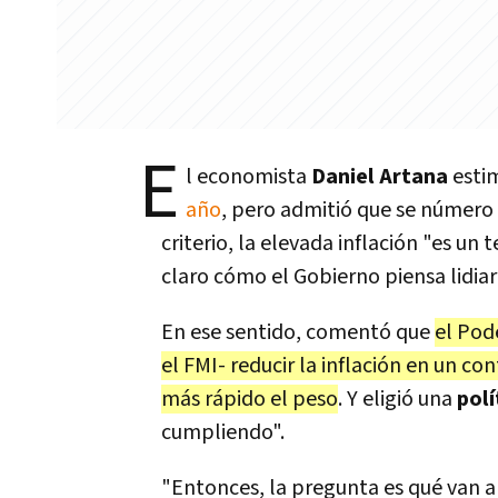
E
l economista
Daniel Artana
esti
año
, pero admitió que se número 
criterio, la elevada inflación "es u
claro cómo el Gobierno piensa lidia
En ese sentido, comentó que
el Pod
el FMI- reducir la inflación en un c
más rápido el peso
. Y eligió una
polí
cumpliendo".
"Entonces, la pregunta es qué van a