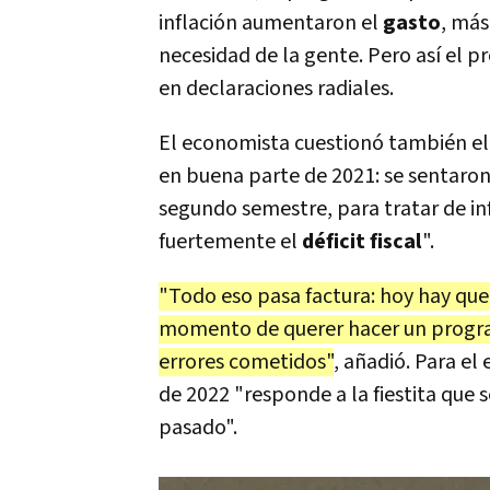
inflación aumentaron el
gasto
, más
necesidad de la gente. Pero así el pr
en declaraciones radiales.
El economista cuestionó también el
en buena parte de 2021: se sentaron
segundo semestre, para tratar de inf
fuertemente el
déficit fiscal
".
"Todo eso pasa factura: hoy hay que 
momento de querer hacer un program
errores cometidos"
, añadió. Para el
de 2022 "responde a la fiestita que
pasado".