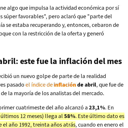
ene algo que impulsa la actividad económica por sí
s súper favorables", pero aclaró que "parte del
mía se estaba recuperando y, entonces, cebaron de
ue con la restricción de la oferta y generó
bril: este fue la inflación del mes
cibió un nuevo golpe de parte de la realidad
eves pasado
el índice de
inflación
de abril
, que fue de
de la mayoría de los analistas del mercado.
 primer cuatrimeste del año alcanzó a
23,1%
. En
s últimos 12 meses) llega al
58%
. Este último dato es
e el año 1992, treinta años atrás
, cuando en enero el