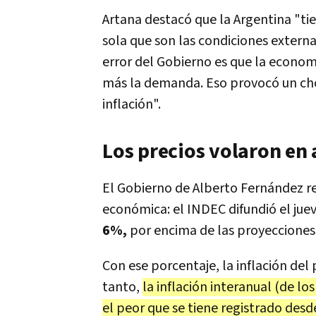
Artana destacó que la Argentina "ti
sola que son las condiciones externa
error del Gobierno es que la econo
más la demanda. Eso provocó un choq
inflación".
Los precios volaron en a
El Gobierno de Alberto Fernández re
económica: el INDEC difundió el ju
6%,
por encima de las proyecciones 
Con ese porcentaje, la inflación del
tanto,
la inflación interanual (de lo
el peor que se tiene registrado desd