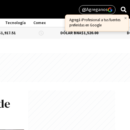
Agreganos
library_add
Tecnología
Comex
DÓLAR BNA
$1,520.00
DÓLAR BLUE
-0
de