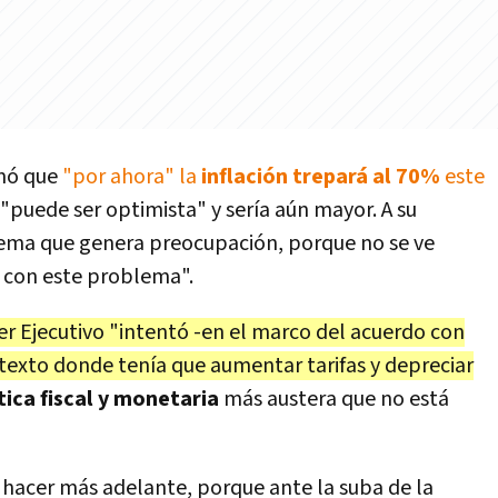
mó que
"por ahora" la
inflación trepará al 70%
este
"puede ser optimista" y sería aún mayor. A su
n tema que genera preocupación, porque no se ve
r con este problema".
er Ejecutivo "intentó -en el marco del acuerdo con
ontexto donde tenía que aumentar tarifas y depreciar
tica fiscal y monetaria
más austera que no está
 hacer más adelante, porque ante la suba de la