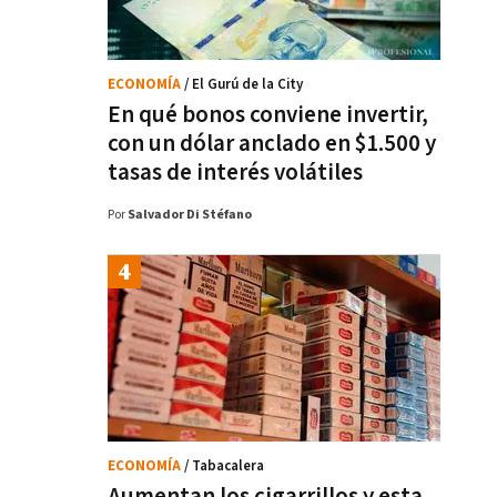
ECONOMÍA
/ El Gurú de la City
En qué bonos conviene invertir,
con un dólar anclado en $1.500 y
tasas de interés volátiles
Por
Salvador Di Stéfano
ECONOMÍA
/ Tabacalera
Aumentan los cigarrillos y esta