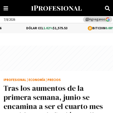
Agreganos
library_add
7/8/2026
DÓLAR CCL
1.02%
$1,575.53
BITCOIN
0.08%
$64,32
IPROFESIONAL
|
ECONOMÍA
|
PRECIOS
Tras los aumentos de la
primera semana, junio se
encamina a ser el cuarto mes