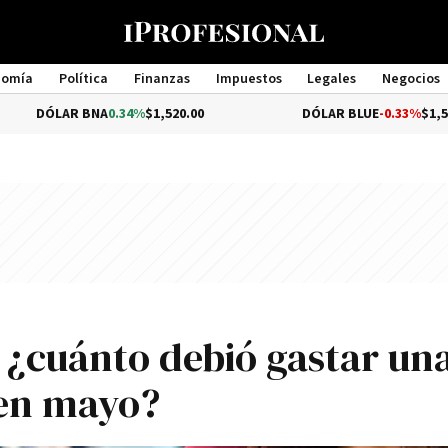
nomía
Política
Finanzas
Impuestos
Legales
Negocios
Management
NA
0.34%
$1,520.00
DÓLAR BLUE
-0.33%
$1,540.00
: ¿cuánto debió gastar un
 en mayo?