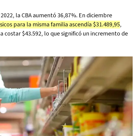
e 2022, la CBA aumentó 36,87%. En diciembre
ásicos para la misma familia ascendía $31.489,95
,
 costar $43.592, lo que significó un incremento de