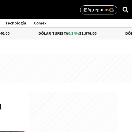
Agreganos
library_add
Tecnología
Comex
DÓLAR TURISTA
0.34%
$1,976.00
DÓLAR MEP
-0.54%
a