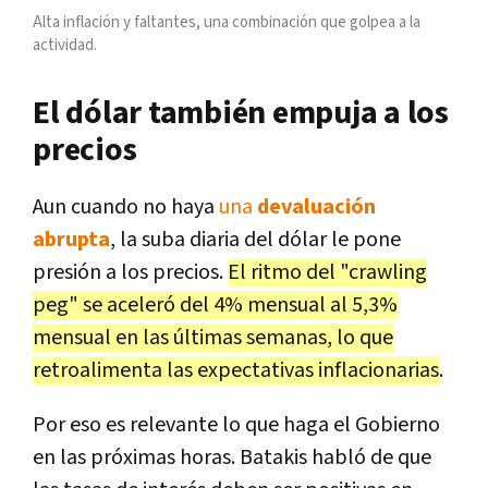
Alta inflación y faltantes, una combinación que golpea a la
actividad.
El dólar también empuja a los
precios
Aun cuando no haya
una
devaluación
abrupta
, la suba diaria del dólar le pone
presión a los precios.
El ritmo del "crawling
peg" se aceleró del 4% mensual al 5,3%
mensual en las últimas semanas, lo que
retroalimenta las expectativas inflacionarias
.
Por eso es relevante lo que haga el Gobierno
en las próximas horas. Batakis habló de que