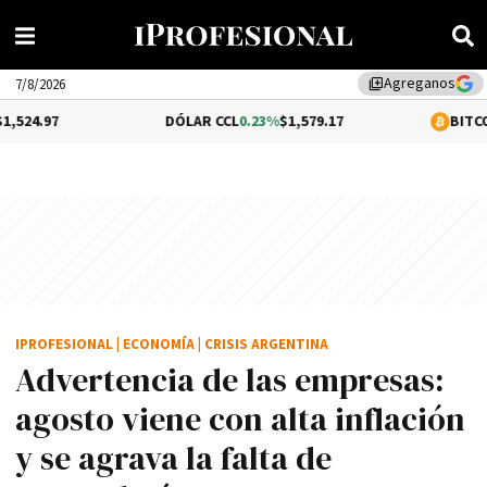
Agreganos
library_add
7/8/2026
DÓLAR CCL
0.23%
$1,579.17
BITCOIN
1.02%
$64,
IPROFESIONAL
|
ECONOMÍA
|
CRISIS ARGENTINA
Advertencia de las empresas:
agosto viene con alta inflación
y se agrava la falta de