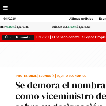
6/8/2026
Últimas noticias
Eco
1,579.46
DÓLAR CCL
1.02%
$1,575.53
BITCO
EN VIVO | El Senado debate la Ley de Propie
Último Momento:
IPROFESIONAL
|
ECONOMÍA
|
EQUIPO ECONÓMICO
Se demora el nombram
como viceministro d