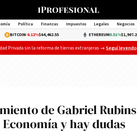
nomía
Política
Finanzas
Impuestos
Legales
Negocios
Management
IN
-0.12%
$64,462.55
ETHEREUM
0.51%
$1,907.21
Gobierno busca a
dad Privada sin la reforma de tierras extranjeras
→
Seguí leyendo
iento de Gabriel Rubins
e Economía y hay dudas