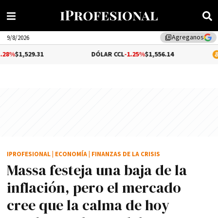
Agreganos
library_add
9/8/2026
1
DÓLAR CCL
-1.25%
$1,556.14
BITCOIN
$64,
IPROFESIONAL
|
ECONOMÍA
|
FINANZAS DE LA CRISIS
Massa festeja una baja de la
inflación, pero el mercado
cree que la calma de hoy