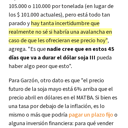
105.000 o 110.000 por tonelada (en lugar de
los $ 101.000 actuales), pero está todo tan
parado y
hay tanta incertidumbre que
realmente no sé si habría una avalancha en
caso de que les ofrecieran ese precio hoy"
,
agrega. "Es que
nadie cree que en estos 45
días que va a durar el dólar soja III
pueda
haber algo peor que esto".
Para Garzón, otro dato es que "el precio
futuro de la soja mayo está 6% arriba que el
precio abril en dólares en el MATBA. Si bien es
una tasa por debajo de la inflación, es lo
mismo o más que podría
pagar un plazo fijo
o
alguna inversión financiera: para qué vender