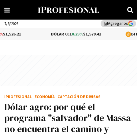
Agreganos
library_add
7/8/2026
DÓLAR CCL
0.25%
$1,579.41
BITCOIN
1.14%
$
IPROFESIONAL
|
ECONOMÍA
|
CAPTACIÓN DE DIVISAS
Dólar agro: por qué el
programa "salvador" de Massa
no encuentra el camino y