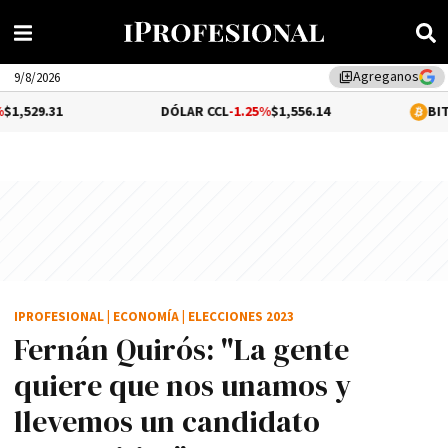
Agreganos
library_add
9/8/2026
DÓLAR CCL
-1.25%
$1,556.14
BITCOIN
0.25
IPROFESIONAL
|
ECONOMÍA
|
ELECCIONES 2023
Fernán Quirós: "La gente
quiere que nos unamos y
llevemos un candidato