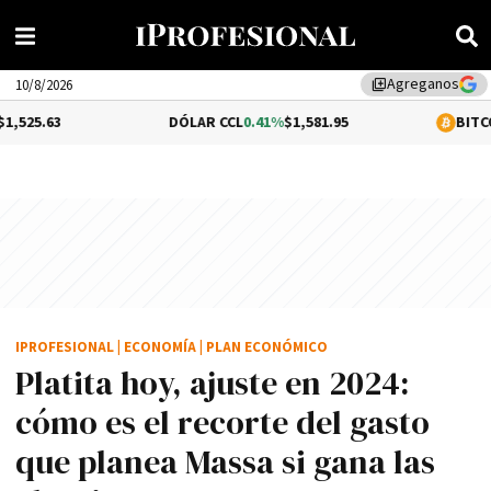
Agreganos
library_add
10/8/2026
DÓLAR CCL
0.41%
$1,581.95
BITCOIN
1.01%
$64,9
IPROFESIONAL
|
ECONOMÍA
|
PLAN ECONÓMICO
Platita hoy, ajuste en 2024:
cómo es el recorte del gasto
que planea Massa si gana las