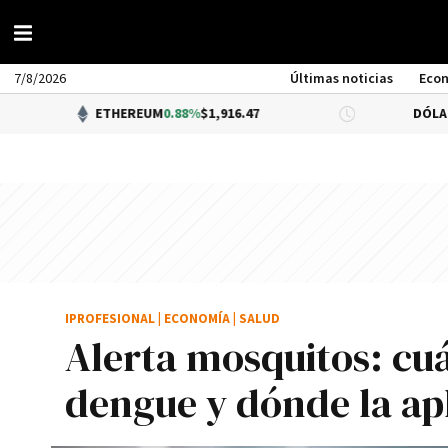
7/8/2026
Últimas noticias
Eco
ETHEREUM
0.88%
$1,916.47
DÓLAR BNA
$1,520
IPROFESIONAL
|
ECONOMÍA
|
SALUD
Alerta mosquitos: cuá
dengue y dónde la ap