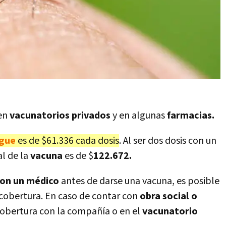
en
vacunatorios privados
y en algunas
farmacias.
gue
es de $61.336 cada dosis
. Al ser dos dosis con un
al de la
vacuna
es de $
122.672.
con un
médico
antes de darse una vacuna, es posible
 cobertura. En caso de contar con
obra social o
 cobertura con la compañía o en el
vacunatorio