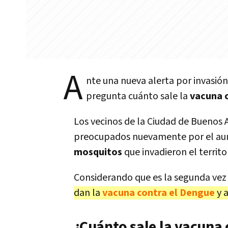
A
nte una nueva alerta por invasió
pregunta cuánto sale la
vacuna
Los vecinos de la Ciudad de Buenos A
preocupados nuevamente por el au
mosquitos
que invadieron el territor
Considerando que es la segunda vez 
dan la
vacuna contra el Dengue
y 
¿Cuánto sale la vacuna 