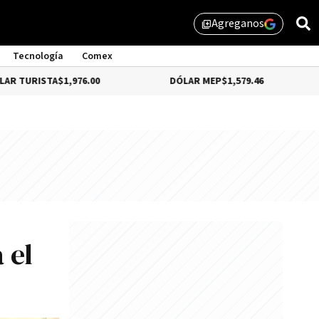
Agreganos
library_add
Tecnología
Comex
$1,976.00
DÓLAR MEP
$1,579.46
DÓLAR CC
 el