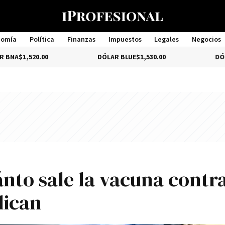
nomía
Política
Finanzas
Impuestos
Legales
Negocios
Management
.00
DÓLAR BLUE
$1,530.00
DÓLAR TURISTA
nto sale la vacuna contra
lican