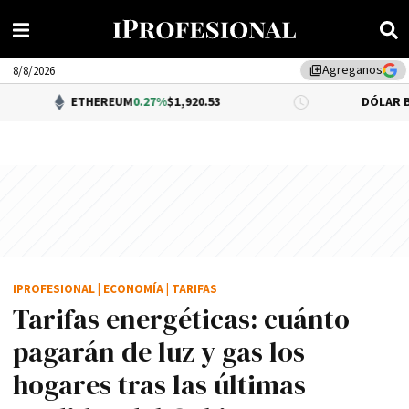
Agreganos
library_add
8/8/2026
ETHEREUM
0.27%
$1,920.53
DÓLAR BNA
$1,520.00
IPROFESIONAL
|
ECONOMÍA
|
TARIFAS
Tarifas energéticas: cuánto
pagarán de luz y gas los
hogares tras las últimas