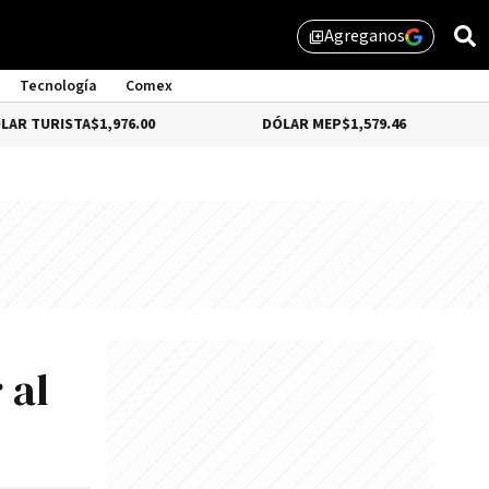
Agreganos
library_add
Tecnología
Comex
TA
$1,976.00
DÓLAR MEP
$1,579.46
DÓLAR 
 al