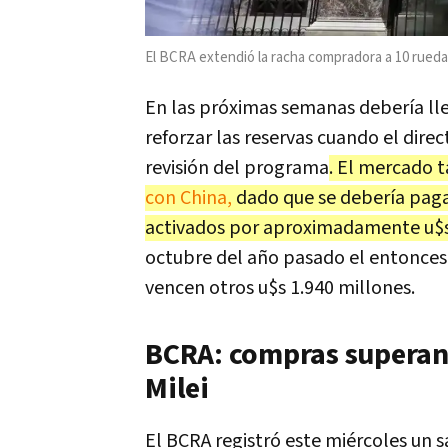
El BCRA extendió la racha compradora a 10 rued
En las próximas semanas debería ll
reforzar las reservas cuando el dir
revisión del programa
. El mercado 
con China,
dado que se debería paga
activados por aproximadamente u$s
octubre del año pasado el entonces 
vencen otros u$s 1.940 millones.
BCRA: compras superan 
Milei
El BCRA registró este miércoles un 