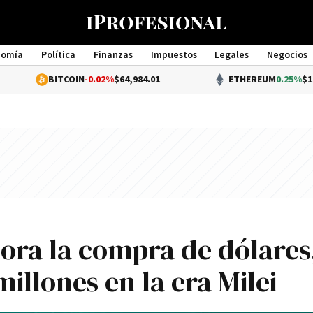
nomía
Política
Finanzas
Impuestos
Legales
Negocios
Management
ITCOIN
-0.02%
$64,984.01
ETHEREUM
0.25%
$1,920.11
ra la compra de dólares
illones en la era Milei