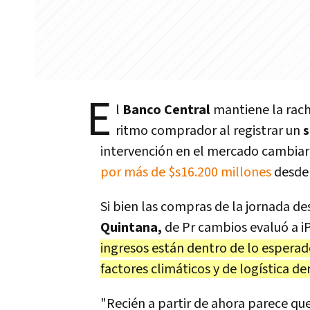
E
l
Banco Central
mantiene la rach
ritmo comprador al registrar un
s
intervención en el mercado cambiari
por más de $s16.200 millones
desde 
Si bien las compras de la jornada d
Quintana,
de Pr cambios evaluó a iP
ingresos están dentro de lo esperad
factores climáticos y de logística d
"Recién a partir de ahora parece q