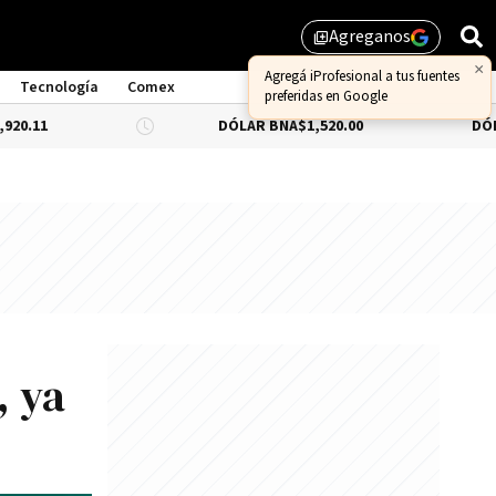
Agreganos
library_add
Tecnología
Comex
DÓLAR BNA
$1,520.00
DÓLAR BLUE
-0.
, ya