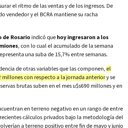
rar el ritmo de las ventas y de los ingresos. De
do vendedor y el BCRA mantiene su racha
o de Rosario
indicó que
hoy ingresaron a los
amiones
, con lo cual el acumulado de la semana
 representa una suba de 15,7% entre semanas.
idencia de otras variables que las componen,
el
 millones con respecto a la jornada anterior
y se
reservas brutas suben en el mes u$s690 millones y en
 encuentran en terreno negativo en un rango de entre
 recientes cálculos privados bajo la metodología del
 volverían a terreno positivo entre fin de mayo y junio