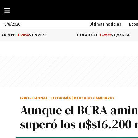
8/8/2026
Últimas noticias
Eco
8%
$1,529.31
DÓLAR CCL
-1.25%
$1,556.14
B
IPROFESIONAL
|
ECONOMÍA
|
MERCADO CAMBIARIO
Aunque el BCRA amino
superó los u$s16.200 m