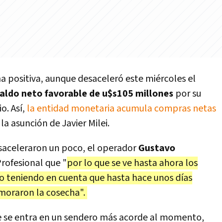
a positiva, aunque desaceleró este miércoles el
aldo neto favorable de u$s105 millones
por su
o. Así,
la entidad monetaria acumula compras netas
la asunción de Javier Milei.
esaceleraron un poco, el operador
Gustavo
rofesional que "
por lo que se ve hasta ahora los
o teniendo en cuenta que hasta hace unos días
emoraron la cosecha".
ue se entra en un sendero más acorde al momento,