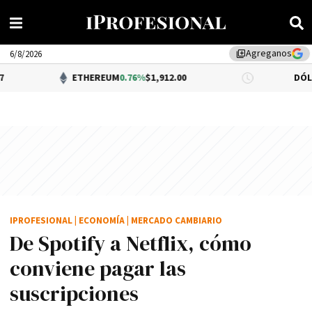
Agreganos
library_add
6/8/2026
ETHEREUM
0.76%
$1,912.00
DÓLAR BNA
0.34%
IPROFESIONAL
|
ECONOMÍA
|
MERCADO CAMBIARIO
De Spotify a Netflix, cómo
conviene pagar las
suscripciones