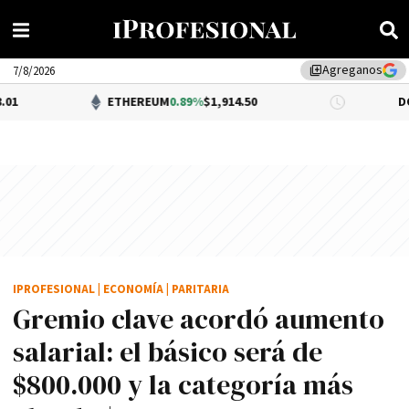
Agreganos
library_add
7/8/2026
ETHEREUM
0.89%
$1,914.50
DÓLAR BNA
0
IPROFESIONAL
|
ECONOMÍA
|
PARITARIA
Gremio clave acordó aumento
salarial: el básico será de
$800.000 y la categoría más