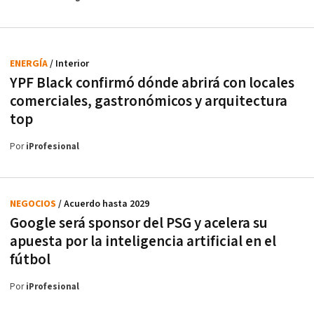
ENERGÍA
/ Interior
YPF Black confirmó dónde abrirá con locales
comerciales, gastronómicos y arquitectura
top
Por
iProfesional
NEGOCIOS
/ Acuerdo hasta 2029
Google será sponsor del PSG y acelera su
apuesta por la inteligencia artificial en el
fútbol
Por
iProfesional