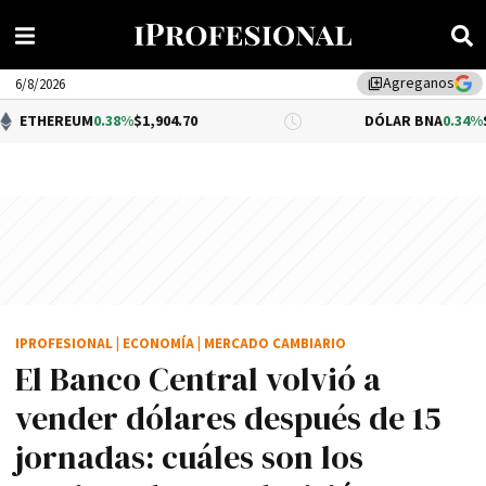
Agreganos
library_add
6/8/2026
M
0.38%
$1,904.70
DÓLAR BNA
0.34%
$1,520.00
IPROFESIONAL
|
ECONOMÍA
|
MERCADO CAMBIARIO
El Banco Central volvió a
vender dólares después de 15
jornadas: cuáles son los