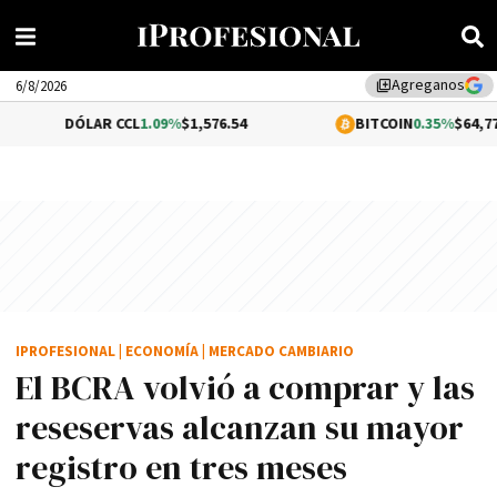
Agreganos
library_add
6/8/2026
LAR CCL
1.09%
$1,576.54
BITCOIN
0.35%
$64,771.90
IPROFESIONAL
|
ECONOMÍA
|
MERCADO CAMBIARIO
El BCRA volvió a comprar y las
reseservas alcanzan su mayor
registro en tres meses