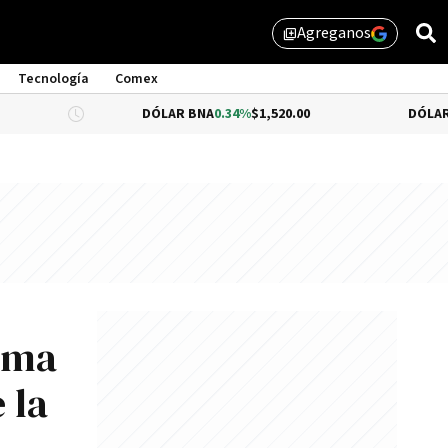
Agreganos
library_add
Tecnología
Comex
DÓLAR BNA
0.34%
$1,520.00
DÓLAR BLUE
-0.3
nima
 la