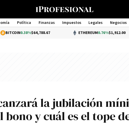
nomía
Política
Finanzas
Impuestos
Legales
Negocios
Management
N
0.38%
$64,788.67
ETHEREUM
0.76%
$1,912.00
anzará la jubilación mí
 bono y cuál es el tope de