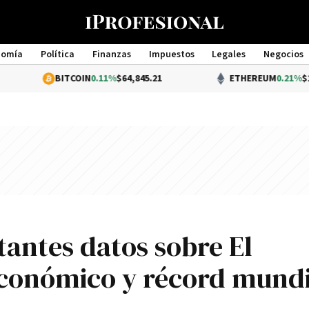
nomía
Política
Finanzas
Impuestos
Legales
Negocios
Management
ITCOIN
0.11%
$64,845.21
ETHEREUM
0.21%
$1,917.51
tantes datos sobre El
económico y récord mundi