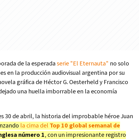
porada de la esperada
serie "El Eternauta"
no solo
es en la producción audiovisual argentina por su
novela gráfica de Héctor G. Oesterheld y Francisco
dejado una huella imborrable en la economía
 30 de abril, la historia del improbable héroe Juan
anzando
la cima del
Top 10 global semanal de
inglesa número 1
, con un impresionante registro