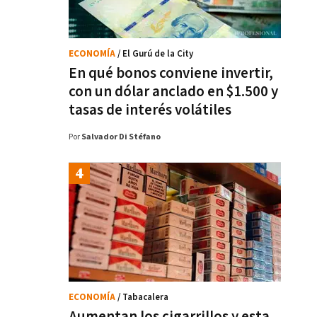
ECONOMÍA
/ El Gurú de la City
En qué bonos conviene invertir,
con un dólar anclado en $1.500 y
tasas de interés volátiles
Por
Salvador Di Stéfano
ECONOMÍA
/ Tabacalera
Aumentan los cigarrillos y esta