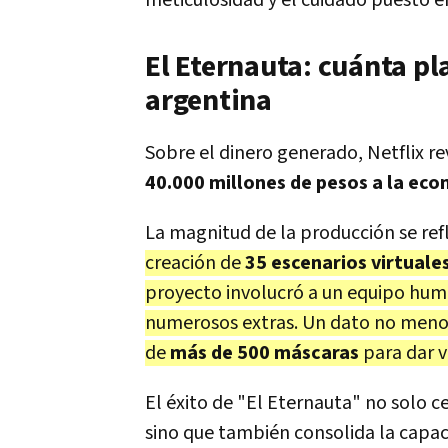
meticulosidad y el cuidado puesto e
El Eternauta: cuánta pl
argentina
Sobre el dinero generado, Netflix r
40.000 millones de pesos a la eco
La magnitud de la producción se refle
creación de
35 escenarios virtuale
proyecto involucró a un equipo hu
numerosos extras. Un dato no menor q
de
más de 500 máscaras
para dar v
El éxito de "El Eternauta" no solo c
sino que también consolida la capaci