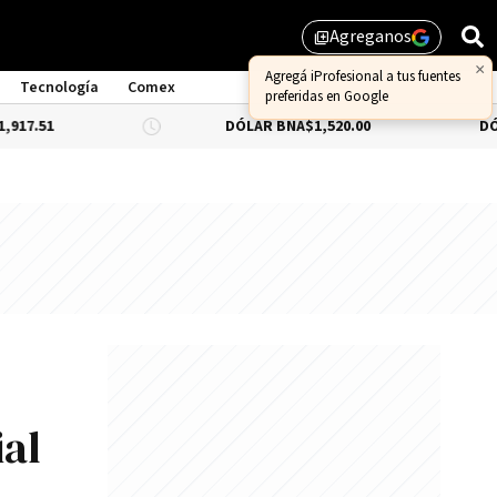
Agreganos
library_add
Tecnología
Comex
DÓLAR BNA
$1,520.00
DÓLAR BLUE
-0.3
al