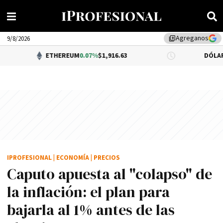
Agreganos
library_add
9/8/2026
ETHEREUM
0.07%
$1,916.63
DÓLAR BNA
$1,520
IPROFESIONAL
|
ECONOMÍA
|
PRECIOS
Caputo apuesta al "colapso" de
la inflación: el plan para
bajarla al 1% antes de las