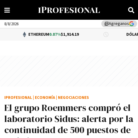
Agreganos
library_add
8/8/2026
ETHEREUM
0.87%
$1,914.19
DÓLAR BNA
0.34%
$
IPROFESIONAL
|
ECONOMÍA
|
NEGOCIACIONES
El grupo Roemmers compró el
laboratorio Sidus: alerta por la
continuidad de 500 puestos de