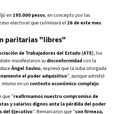
 fijó en
195.000 pesos
, en concepto por las
oceso electoral que culminará el
26 de este mes
.
n paritarias "libres"
ociación de Trabajadores del Estado (ATE)
, los
bién manifestaron su
disconformidad
con la
nduce
Ángel Savino
, expresó que la suba otorgada
namente el poder adquisitivo
", aunque admitió
el mismo en un
contexto económico complejo
.
 que "
reafirmamos nuestro compromiso de
tas y salarios dignos ante la pérdida del poder
s del Ejecutivo
". Remarcaron que "
con firmeza,