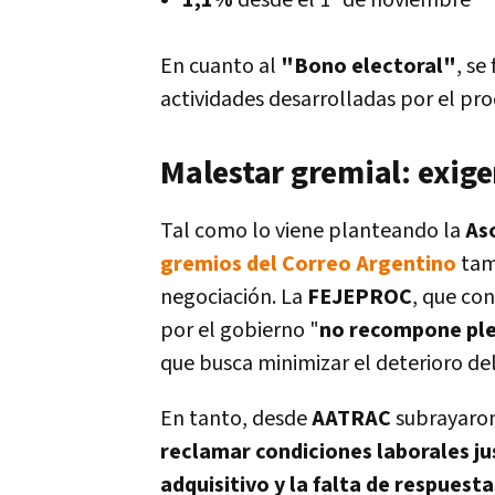
1,1%
desde el 1° de noviembre
En cuanto al
"Bono electoral"
, se
actividades desarrolladas por el pr
Malestar gremial: exige
Tal como lo viene planteando la
As
gremios del Correo Argentino
tam
negociación. La
FEJEPROC
, que co
por el gobierno "
no recompone ple
que busca minimizar el deterioro d
En tanto, desde
AATRAC
subrayaron
reclamar condiciones laborales jus
adquisitivo y la falta de respuesta