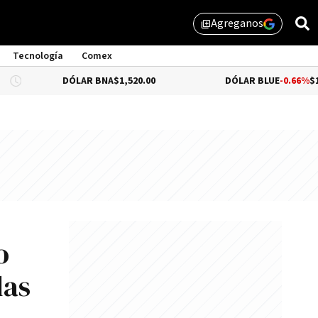
Agreganos
library_add
Tecnología
Comex
DÓLAR BNA
$1,520.00
DÓLAR BLUE
-0.66%
$1,530.00
o
las