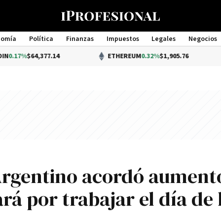
nomía
Política
Finanzas
Impuestos
Legales
Negocios
Management
4,377.14
ETHEREUM
0.32%
$1,905.76
 Argentino acordó aument
rá por trabajar el día de 