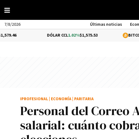
7/8/2026
Últimas noticias
Eco
DÓLAR CCL
1.02%
$1,575.53
BITCOIN
0.17%
$6
IPROFESIONAL
|
ECONOMÍA
|
PARITARIA
Personal del Correo
salarial: cuánto cobra