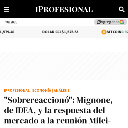
Agreganos
library_add
7/8/2026
DÓLAR CCL
$1,575.53
BITCOIN
0.92%
$64,868.1
IPROFESIONAL
|
ECONOMÍA
|
ANÁLISIS
"Sobrereaccionó": Mignone,
de IDEA, y la respuesta del
mercado a la reunión Milei-