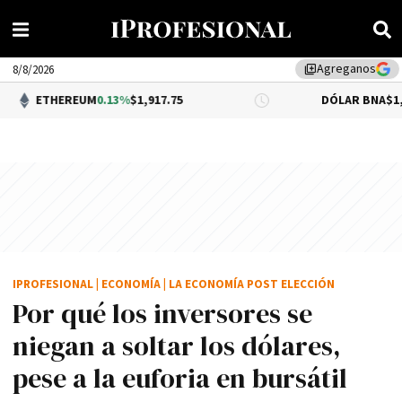
Agreganos
library_add
8/8/2026
EREUM
0.13%
$1,917.75
DÓLAR BNA
$1,520.00
IPROFESIONAL
|
ECONOMÍA
|
LA ECONOMÍA POST ELECCIÓN
Por qué los inversores se
niegan a soltar los dólares,
pese a la euforia en bursátil