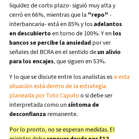
liquidez de corto plazo- siguió muy alta y
cerró en 66%, mientras que la
"repo"
-
interbancaria- está en 85% y los
adelantos
en descubierto
en torno de 100%. Y en
los
bancos se percibe la ansiedad
por ver
señales del BCRA en el sentido de
un alivio
para los encajes
, que siguen en 53%.
Y lo que se discute entre los analistas es
si esta
situación está dentro de la estrategia
planeada por Toto Caputo
o si debe ser
interpretada como un
síntoma de
desconfianza
remanente.
Por lo pronto, no se esperan medidas. El
ministro debe
renovar deuda por $12