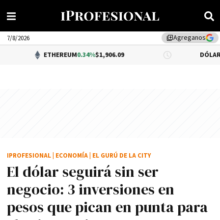
Agreganos
library_add
7/8/2026
ETHEREUM
0.34%
$1,906.09
DÓLAR BNA
$1,52
IPROFESIONAL
|
ECONOMÍA
|
EL GURÚ DE LA CITY
El dólar seguirá sin ser
negocio: 3 inversiones en
pesos que pican en punta para