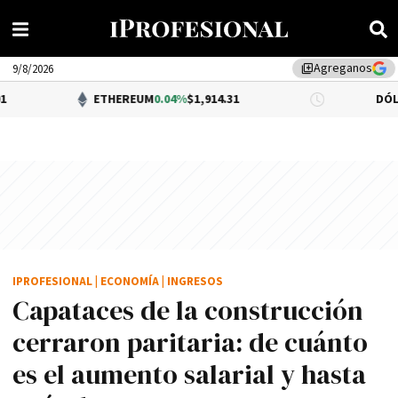
Agreganos
library_add
9/8/2026
ETHEREUM
0.04%
$1,914.31
DÓLAR BNA
$1,52
IPROFESIONAL
|
ECONOMÍA
|
INGRESOS
Capataces de la construcción
cerraron paritaria: de cuánto
es el aumento salarial y hasta