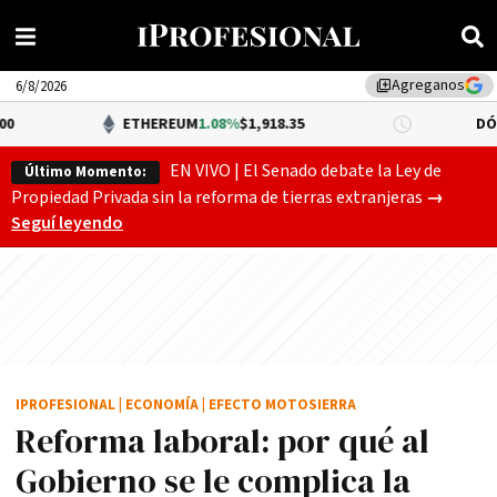
Agreganos
library_add
6/8/2026
ETHEREUM
1.08%
$1,918.35
DÓLAR BNA
$1
EN VIVO | El Senado debate la Ley de
Último Momento:
Gobierno
Propiedad Privada sin la reforma de tierras extranjeras
→
Seguí leyendo
IPROFESIONAL
|
ECONOMÍA
|
EFECTO MOTOSIERRA
Reforma laboral: por qué al
Gobierno se le complica la