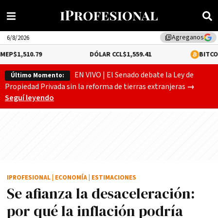
Agreganos
library_add
6/8/2026
9
DÓLAR CCL
$1,559.41
BITCOIN
0.12%
$64,
EN VIVO | El Senado debate la Ley de
Último Momento:
Gobierno
Propiedad Privada sin la reforma de tierras extranjeras
→
Seguí leyendo
IPROFESIONAL
|
ECONOMÍA
|
ESTIMACIONES
Se afianza la desaceleración:
por qué la inflación podría