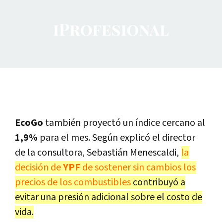
EcoGo
también proyectó un índice cercano al
1,9%
para el mes. Según explicó el director
de la consultora, Sebastián Menescaldi,
la
decisión de
YPF
de sostener sin cambios los
precios de los combustibles
contribuyó a
evitar una presión adicional sobre el costo de
vida.