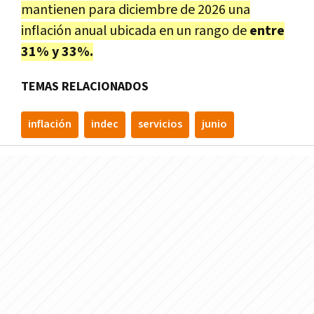
mantienen para diciembre de 2026 una
inflación anual ubicada en un rango de
entre
31% y 33%.
TEMAS RELACIONADOS
inflación
indec
servicios
junio