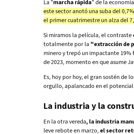
La "
marcha rápida
" de la economía
este sector anotó una suba del 0,7
el primer cuatrimestre un alza del 
Si miramos la película, el contraste 
totalmente por la
"extracción de 
minero y trepó un impactante 19% f
de 2023, momento en que asume Javi
Es, hoy por hoy, el gran sostén de 
orgullo, apalancado en el potencia
La industria y la constr
En la otra vereda
, la industria ma
leve rebote en marzo,
el sector re