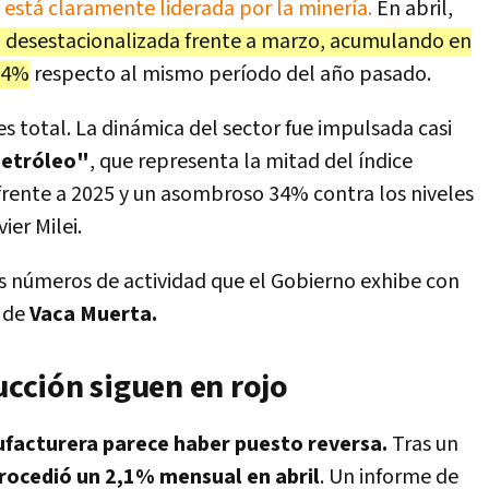
está claramente liderada por la minería.
En abril,
% desestacionalizada frente a marzo, acumulando en
7,4%
respecto al mismo período del año pasado.
es total. La dinámica del sector fue impulsada casi
petróleo"
, que representa la mitad del índice
rente a 2025 y un asombroso 34% contra los niveles
er Milei.
los números de actividad que el Gobierno exhibe con
l de
Vaca Muerta.
ucción siguen en rojo
nufacturera parece haber puesto reversa.
Tras un
trocedió un 2,1% mensual en abril
. Un informe de