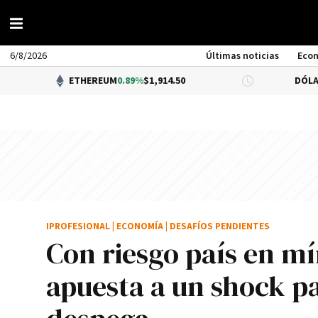
6/8/2026
Últimas noticias
Eco
ETHEREUM
0.89%
$1,914.50
DÓLAR BNA
0.34
IPROFESIONAL
|
ECONOMÍA
|
DESAFÍOS PENDIENTES
Con riesgo país en m
apuesta a un shock p