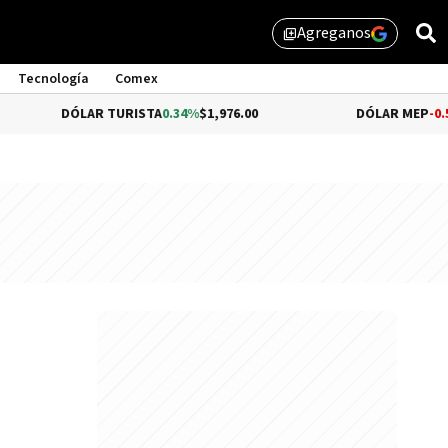
Agreganos
library_add
Tecnología
Comex
ÓLAR TURISTA
0.34%
$1,976.00
DÓLAR MEP
-0.54%
$1,510.