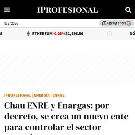
Agreganos
library_add
9/8/2026
ETHEREUM
-0.05%
$1,898.56
DÓLAR BNA
$1,
IPROFESIONAL
|
ENERGÍA
|
ENRGE
Chau ENRE y Enargas: por
decreto, se crea un nuevo ente
para controlar el sector